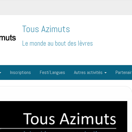
Tous Azimuts
Le monde au bout des lèvres
Inscriptions
Festi’Langues
Autres activités
Partenai